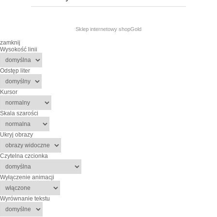
Sklep internetowy shopGold
zamknij
Wysokość linii
Odstęp liter
Kursor
Skala szarości
Ukryj obrazy
Czytelna czcionka
Wyłączenie animacji
Wyrównanie tekstu