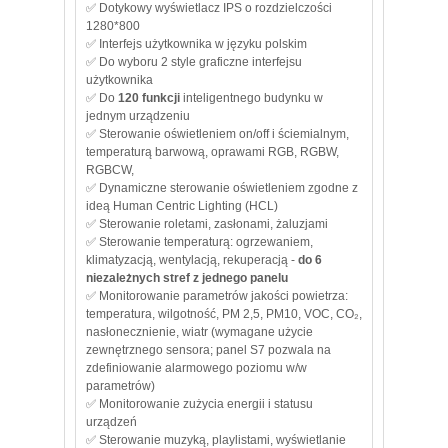
✅ Dotykowy wyświetlacz IPS o rozdzielczości
1280*800
✅ Interfejs użytkownika w języku polskim
✅ Do wyboru 2 style graficzne interfejsu
użytkownika
✅ Do
120 funkcji
inteligentnego budynku w
jednym urządzeniu
✅ Sterowanie oświetleniem on/off i ściemialnym,
temperaturą barwową, oprawami RGB, RGBW,
RGBCW,
✅ Dynamiczne sterowanie oświetleniem zgodne z
ideą Human Centric Lighting (HCL)
✅ Sterowanie roletami, zasłonami, żaluzjami
✅ Sterowanie temperaturą: ogrzewaniem,
klimatyzacją, wentylacją, rekuperacją -
do 6
niezależnych stref z jednego panelu
✅ Monitorowanie parametrów jakości powietrza:
temperatura, wilgotność, PM 2,5, PM10, VOC, CO₂,
nasłonecznienie, wiatr (wymagane użycie
zewnętrznego sensora; panel S7 pozwala na
zdefiniowanie alarmowego poziomu w/w
parametrów)
✅ Monitorowanie zużycia energii i statusu
urządzeń
✅ Sterowanie muzyką, playlistami, wyświetlanie