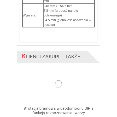
mm
248 mm x 154.6 mm
8.8 mm (grubość panelu
Wymiary:
dotykowego)
34.5 mm (głębokość osadzenia w
puszce)
K
LIENCI ZAKUPILI TAKŻE
8" stacja bramowa wideodomoonu SIP z
funkcją rozpoznawania twarzy