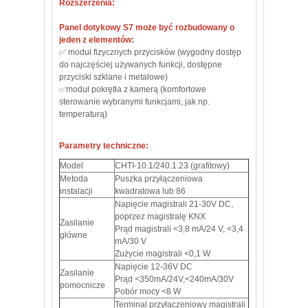
Rozszerzenia:
Panel dotykowy S7 może być rozbudowany o
jeden z elementów:
✅ moduł fizycznych przycisków (wygodny dostęp
do najczęściej używanych funkcji, dostępne
przyciski szklane i metalowe)
✅moduł pokrętła z kamerą (komfortowe
sterowanie wybranymi funkcjami, jak np.
temperaturą)
Parametry techniczne:
Model
CHTI-10.1/240.1.23 (grafitowy)
Metoda
Puszka przyłączeniowa
instalacji
kwadratowa lub 86
Napięcie magistrali 21-30V DC,
poprzez magistralę KNX
Zasilanie
Prąd magistrali <3,8 mA/24 V, <3,4
główne
mA/30 V
Zużycie magistrali <0,1 W
Napięcie 12-36V DC
Zasilanie
Prąd <350mA/24V,<240mA/30V
pomocnicze
Pobór mocy <8 W
Terminal przyłączeniowy magistrali