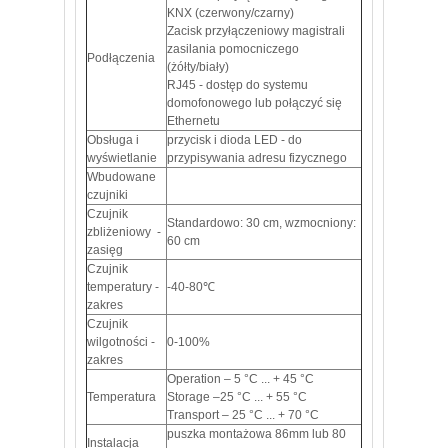
KNX (czerwony/czarny)
Zacisk przyłączeniowy magistrali
zasilania pomocniczego
Podłączenia
(żółty/biały)
RJ45 - dostęp do systemu
domofonowego lub połączyć się
Ethernetu
Obsługa i
przycisk i dioda LED - do
wyświetlanie
przypisywania adresu fizycznego
Wbudowane
czujniki
Czujnik
Standardowo: 30 cm, wzmocniony:
zbliżeniowy -
60 cm
zasięg
Czujnik
temperatury -
-40-80℃
zakres
Czujnik
wilgotności -
0-100%
zakres
Operation – 5 °C ... + 45 °C
Temperatura
Storage –25 °C ... + 55 °C
Transport – 25 °C ... + 70 °C
puszka montażowa 86mm lub 80
Instalacja